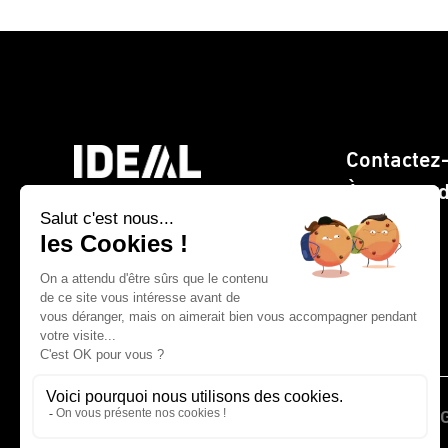
Contactez
À propos 
> Site web CLEMENTZ -
EUROMEGRAS
© 2026 IDEAL France | CLEMENTZ - EUROM