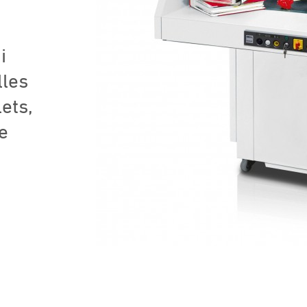
i
lles
ets,
e