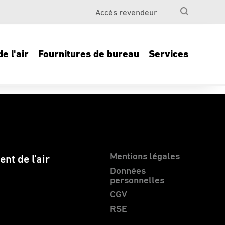
Accès revendeur
e l'air
Fournitures de bureau
Services
Mentions légales
nt de l'air
Données
personnelles
CGV
RSE