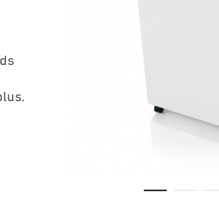
nds
plus.