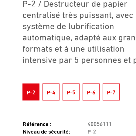
P-2 / Destructeur de papier
centralisé très puissant, avec
système de lubrification
automatique, adapté aux gra
formats et à une utilisation
intensive par 5 personnes et 
P-2
P-4
P-5
P-6
P-7
Référence :
40056111
Niveau de sécurité:
P-2