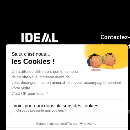
Contactez
À propos 
> Site web CLEMENTZ -
EUROMEGRAS
© 2026 IDEAL France | CLEMENTZ - EUROM