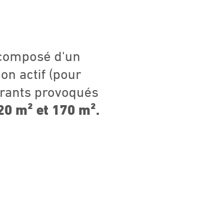
° composé d'un
on actif (pour
dorants provoqués
 20 m² et 170 m².