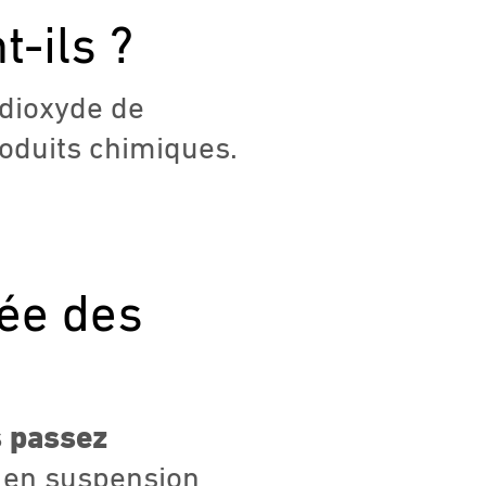
t-ils ?
 dioxyde de
oduits chimiques.
mée des
s passez
s en suspension