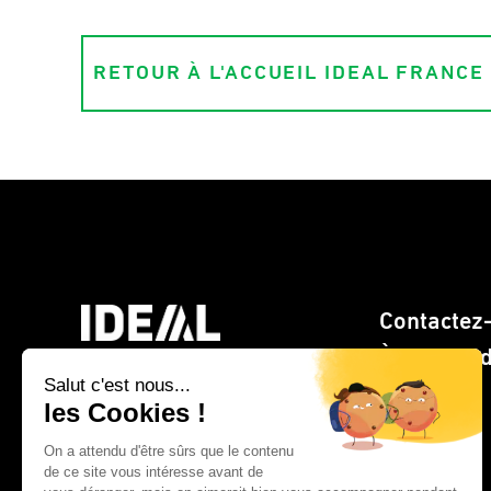
RETOUR À L'ACCUEIL IDEAL FRANCE
Contactez
À propos 
> Site web CLEMENTZ -
EUROMEGRAS