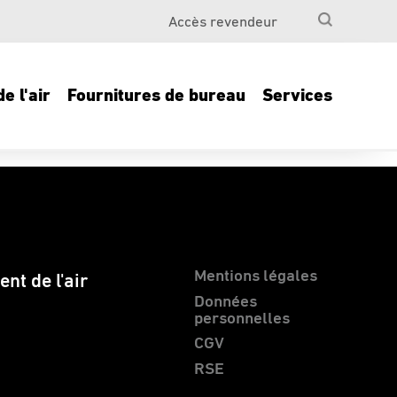
Accès revendeur
e l'air
Fournitures de bureau
Services
Mentions légales
nt de l'air
Données
personnelles
CGV
RSE