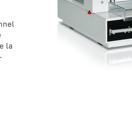
nnel
e
e la
-