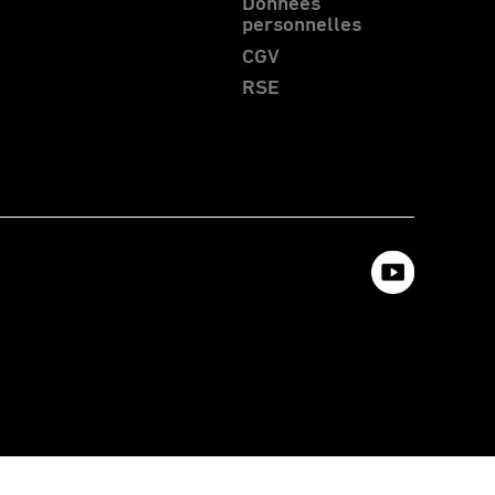
Données
personnelles
CGV
RSE