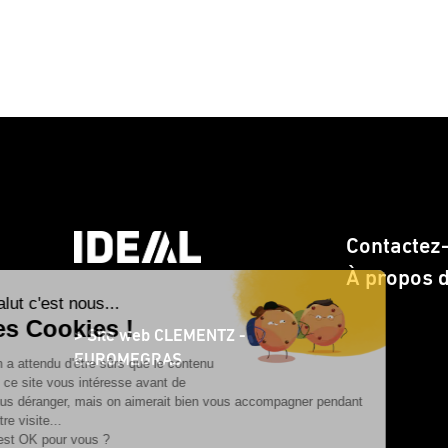
Contactez
À propos 
> Site web CLEMENTZ -
EUROMEGRAS